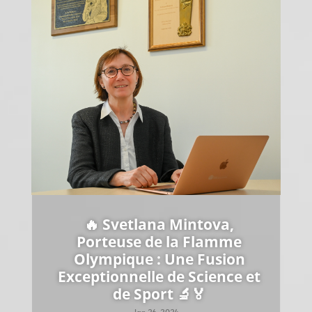
🔥 Svetlana Mintova,
Porteuse de la Flamme
Olympique : Une Fusion
Exceptionnelle de Science et
de Sport 🔬🏅
Jan 26, 2024