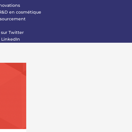
nnovations
a R&D en cosmétique
essourcement
sur Twitter
r LinkedIn