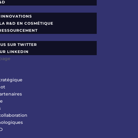
&D
 INNOVATIONS
 LA R&D EN COSMÉTIQUE
 RESSOURCEMENT
US SUR TWITTER
UR LINKEDIN
 page
tratégique
not
artenaires
le
s
collaboration
nologiques
&D