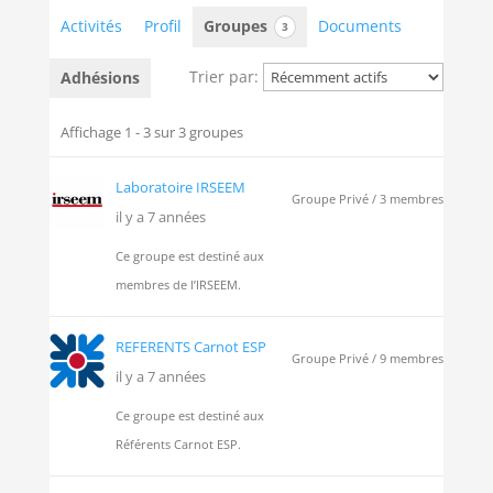
Activités
Profil
Groupes
Documents
3
Trier par:
Adhésions
Groupes
du
Affichage 1 - 3 sur 3 groupes
membre
Laboratoire IRSEEM
Groupe Privé / 3 membres
il y a 7 années
Ce groupe est destiné aux
membres de l’IRSEEM.
REFERENTS Carnot ESP
Groupe Privé / 9 membres
il y a 7 années
Ce groupe est destiné aux
Référents Carnot ESP.