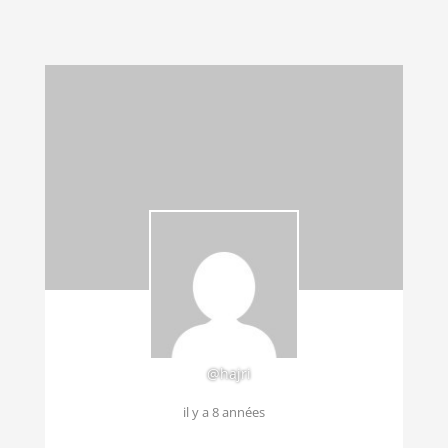
@hajri
il y a 8 années