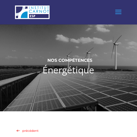
NOS COMP
É
TENCES
Énergétique
précédent