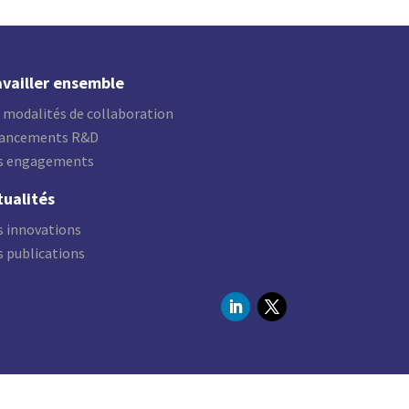
availler ensemble
 modalités de collaboration
nancements R&D
s engagements
tualités
 innovations
 publications